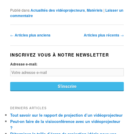
Publié dans
Actualités des vidéoprojecteurs
,
Matériels
|
Laisser un
commentaire
Navigation des articles
←
Articles plus anciens
Articles plus récents
→
INSCRIVEZ VOUS À NOTRE NEWSLETTER
Adresse e-mail:
DERNIERS ARTICLES
Tout savoir sur le rapport de projection d’un vidéoprojecteur
Peut-on faire de la visioconférence avec un vidéoprojecteur
?
Déterminez la taille d’écran de projection idéale pour vos