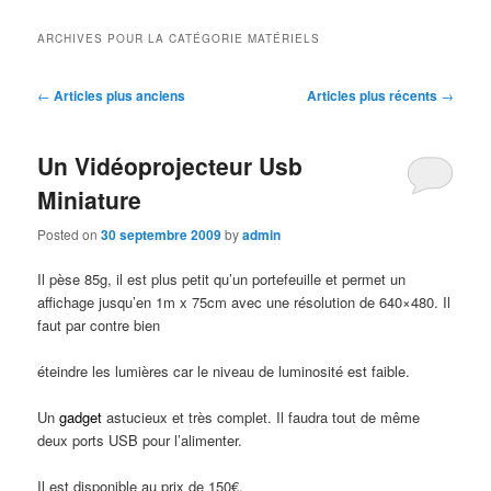
ARCHIVES POUR LA CATÉGORIE
MATÉRIELS
Navigation des articles
←
Articles plus anciens
Articles plus récents
→
Un Vidéoprojecteur Usb
Miniature
Posted on
30 septembre 2009
by
admin
Il pèse 85g, il est plus petit qu’un portefeuille et permet un
affichage jusqu’en 1m x 75cm avec une résolution de 640×480. Il
faut par contre bien
éteindre les lumières car le niveau de luminosité est faible.
Un
gadget
astucieux et très complet. Il faudra tout de même
deux ports USB pour l’alimenter.
Il est disponible au prix de 150€.