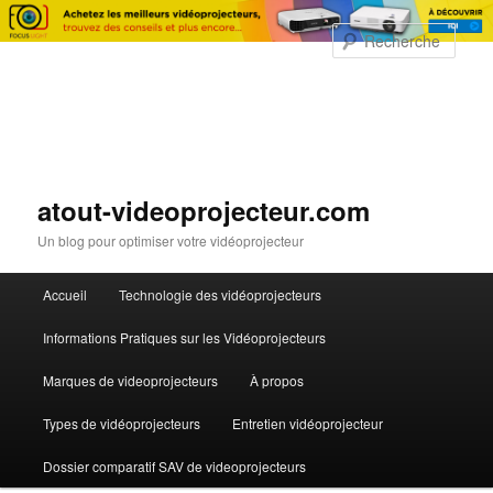
Rech
atout-videoprojecteur.com
Un blog pour optimiser votre vidéoprojecteur
Menu principal
Accueil
Technologie des vidéoprojecteurs
Aller au contenu principal
Aller au contenu secondaire
Informations Pratiques sur les Vidéoprojecteurs
Marques de videoprojecteurs
À propos
Types de vidéoprojecteurs
Entretien vidéoprojecteur
Dossier comparatif SAV de videoprojecteurs