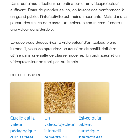
Dans certaines situations un ordinateur et un vidéoprojecteur
suffisent. Dans de grandes salles, en faisant des conférences à
un grand public, l’interactivité est moins importante. Mais dans la
plupart des salles de classe, un tableau blanc interactif accroit
une valeur considérable.
Lorsque vous découvrirez la vraie valeur d’un tableau blanc
interactif, vous comprendrez pourquoi ce dispositif doit être
utilisé dans une salle de classe moderne. Un ordinateur et un
vidéoprojecteur ne sont pas suffisants.
RELATED POSTS
Quelle est la
Un
Est-ce qu’un
valeur
vidéoprojecteur
tableau
pédagogique
interactif
numérique
d’un tableau
remettra-t-il
interactif est