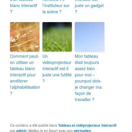
blanc interactif
l’instituteur sur
juste un gadget
?
la scène ?
?
Comment peut-
Un
Mon tableau
on utiliser un
vidéoprojecteur
était toujours
tableau blanc
interactif est-il
assez bien
interactif pour
juste une futilité
pour moi –
améliorer
?
pourquoi dois-
l’alphabétisation
je changer ma
?
façon de
travailler ?
Ce contenu a été publié dans
Tableau et vidéprojecteur interactif
par
admin
. Mettez-le en favori avec son
permalien
.