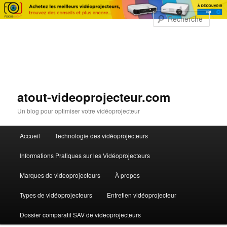
Rech
atout-videoprojecteur.com
Un blog pour optimiser votre vidéoprojecteur
Menu principal
Accueil
Technologie des vidéoprojecteurs
Aller au contenu principal
Informations Pratiques sur les Vidéoprojecteurs
Marques de videoprojecteurs
À propos
Types de vidéoprojecteurs
Entretien vidéoprojecteur
Dossier comparatif SAV de videoprojecteurs