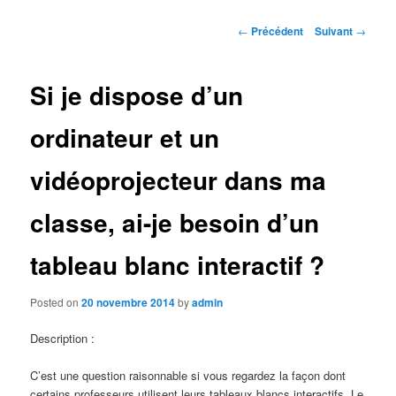
Navigation des articles
←
Précédent
Suivant
→
Si je dispose d’un
ordinateur et un
vidéoprojecteur dans ma
classe, ai-je besoin d’un
tableau blanc interactif ?
Posted on
20 novembre 2014
by
admin
Description :
C’est une question raisonnable si vous regardez la façon dont
certains professeurs utilisent leurs tableaux blancs interactifs. Le