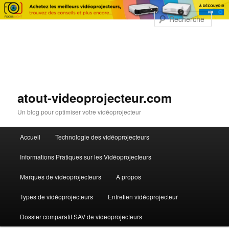
Rech
atout-videoprojecteur.com
Un blog pour optimiser votre vidéoprojecteur
Menu principal
Accueil
Technologie des vidéoprojecteurs
Aller au contenu principal
Informations Pratiques sur les Vidéoprojecteurs
Marques de videoprojecteurs
À propos
Types de vidéoprojecteurs
Entretien vidéoprojecteur
Dossier comparatif SAV de videoprojecteurs